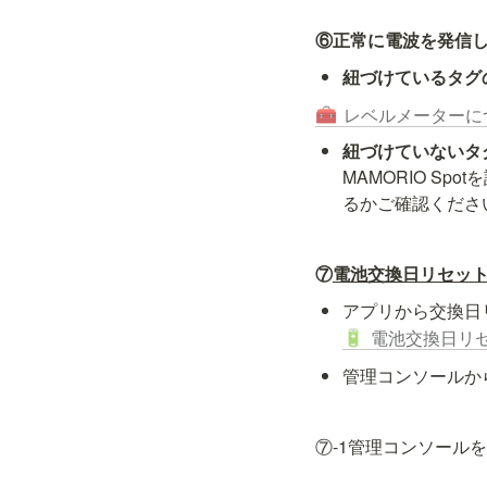
⑥正常に電波を発信
紐づけているタグ
レベルメーターに
🧰
紐づけていないタ
MAMORIO S
るかご確認くださ
⑦
電池交換日リセッ
アプリから交換日
電池交換日リ
🔋
管理コンソールか
⑦-1管理コンソール