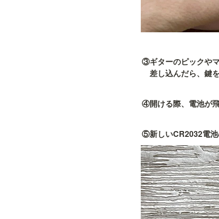
③ギターのピックやマ
　差し込んだら、鍵
④開ける際、電池が
⑤新しいCR2032